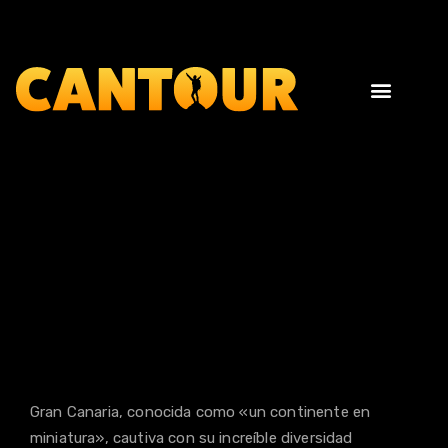
Llámanos al +34 619 356 977 o escríbenos info@cantour.es
Gran Canaria
Gran Canaria, conocida como «un continente en
miniatura», cautiva con su increíble diversidad