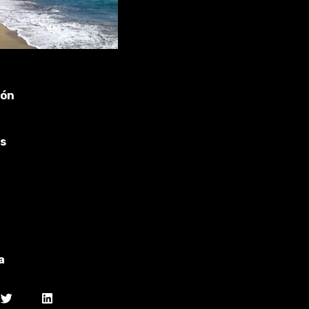
ión
8 horas
aprox.
s
Español
Inglés
Portugués
Para otros
idiomas
consultar
a
Opcional