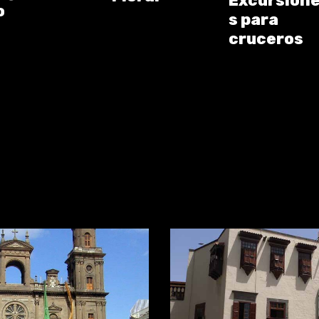
Excursion
o
s para
cruceros
lso Like