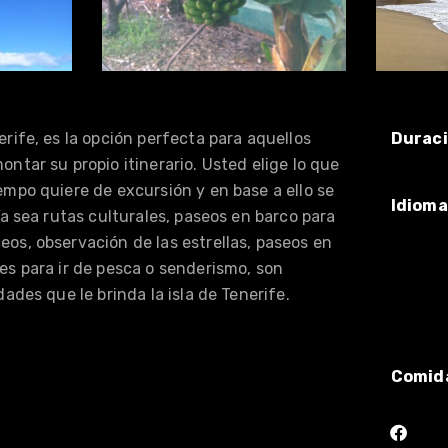
erife, es la opción perfecta para aquellos
Durac
ontar su propio itinerario. Usted elige lo que
empo quiere de excursión y en base a ello se
Idioma
 Ya sea rutas culturales, paseos en barco para
os, observación de las estrellas, paseos en
es para ir de pesca o senderismo, son
dades que le brinda la isla de Tenerife.
Comid