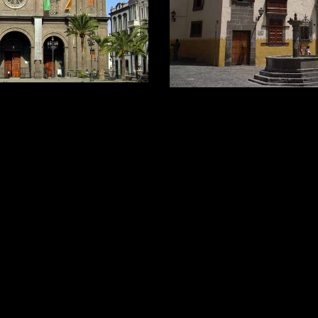
naria: Gran
Ruta 1 Gran Canar
arta
de Gran Canaria