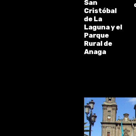
San
Cristóbal
de La
Laguna y el
Parque
Rural de
Anaga
You May A