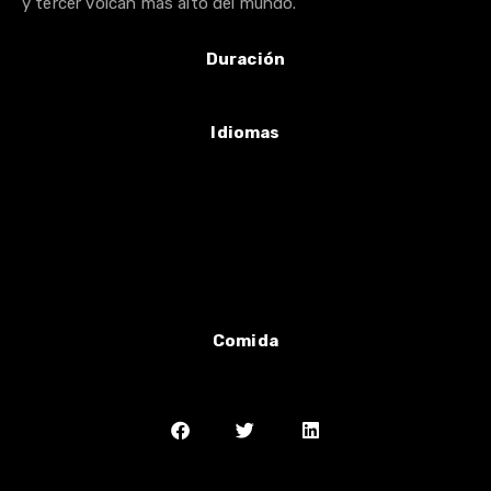
y tercer volcán más alto del mundo.
Duración
8 horas aprox.
Idiomas
Español
Inglés
Portugués
Para otros idiomas consultar
Comida
Opcional