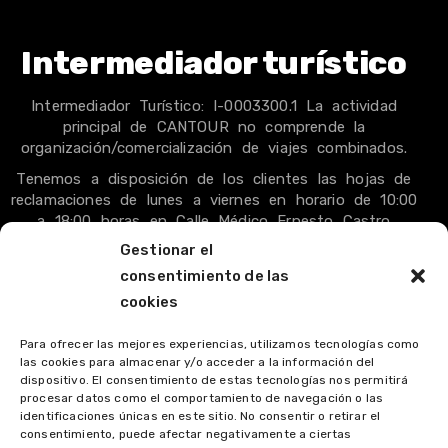
Intermediador turístico
Intermediador Turístico: I-0003300.1 La actividad
principal de CANTOUR no comprende la
organización/comercialización de viajes combinados.
Tenemos a disposición de los clientes las hojas de
reclamaciones de lunes a viernes en horario de 10:00
a 18:00 horas en Calle Médico Ernesto Castro
Fariña, 105, Tacoronte, S/C de Tenerife.
Gestionar el
Más información en +34 619 356 977.
consentimiento de las
cookies
Para ofrecer las mejores experiencias, utilizamos tecnologías como
las cookies para almacenar y/o acceder a la información del
PROGRAMA KIT DIGITAL COFINANCIADO POR LOS
dispositivo. El consentimiento de estas tecnologías nos permitirá
FONDOS NEXT GENERATION (EU) DEL MECANISMO DE
procesar datos como el comportamiento de navegación o las
identificaciones únicas en este sitio. No consentir o retirar el
RECUPERACIÓN Y RESILIENCIA
consentimiento, puede afectar negativamente a ciertas