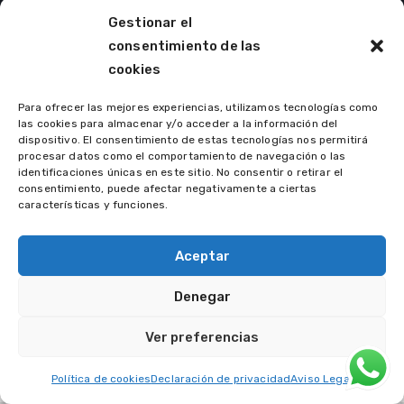
Berlin, De 81566
About Us
Gestionar el
info@email.com
Appointment
consentimiento de las
cookies
Contacts
+1 840 841 25 69
Para ofrecer las mejores experiencias, utilizamos tecnologías como
las cookies para almacenar y/o acceder a la información del
Get in Touch
dispositivo. El consentimiento de estas tecnologías nos permitirá
procesar datos como el comportamiento de navegación o las
identificaciones únicas en este sitio. No consentir o retirar el
consentimiento, puede afectar negativamente a ciertas
características y funciones.
Aceptar
AncoraThemes
© {{Y}}. All Rights Reserved.
Denegar
Ver preferencias
Política de cookies
Declaración de privacidad
Aviso Legal