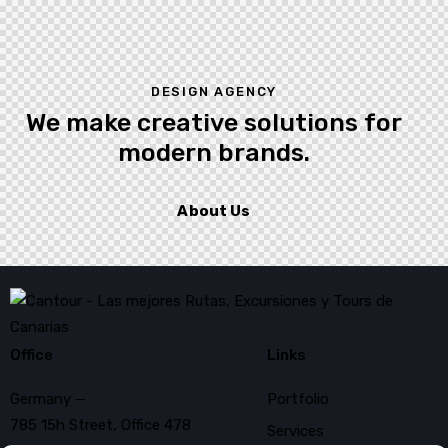
DESIGN AGENCY
We make creative solutions
for
modern brands.
About Us
Office
Links
Germany —
Portfolio
785 15h Street, Office 478
Services